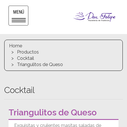
MENÚ
Toggle
navigation
Home
Productos
Cocktail
Triangulitos de Queso
Cocktail
Triangulitos de Queso
Exquisitas y crujientes masitas saladas de